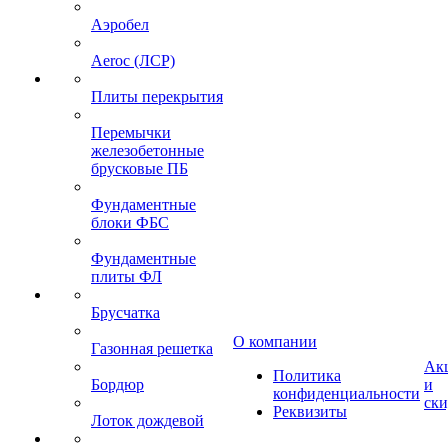
Аэробел
Aeroc (ЛСР)
Плиты перекрытия
Перемычки
железобетонные
брусковые ПБ
Фундаментные
блоки ФБС
Фундаментные
плиты ФЛ
Брусчатка
О компании
Газонная решетка
Ак
Политика
Бордюр
и
конфиденциальности
ск
Реквизиты
Лоток дождевой