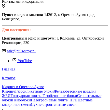
Контактная информация
Пункт выдачи заказов:
142612, г. Орехово-Зуево пр-д
Беляцкого, 1
Для посещения:
Центральный офис и шоурум:
г. Коломна, ул. Октябрьской
Революции, 230
sale@puls-stroy.ru
YouTube
Главная
-
Каталог
-
Кирпич в Орехово-Зуево
Кирпич
Газосиликатные блоки
Железобетонные изделия
ЖБИ
Тротуарная плитка
Газобетонные блоки
Строительные
блоки
Пеноблоки
Пазогребневые плиты ПГП
Цветные
кладочные смеси
Сухие строительные смеси
-