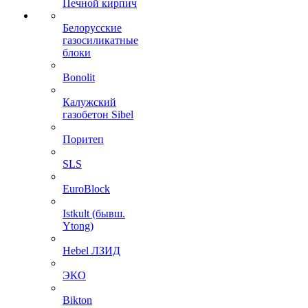
Печной кирпич
Белорусские
газосиликатные
блоки
Bonolit
Калужский
газобетон Sibel
Поритеп
SLS
EuroBlock
Istkult (бывш.
Ytong)
Hebel ЛЗИД
ЭКО
Bikton