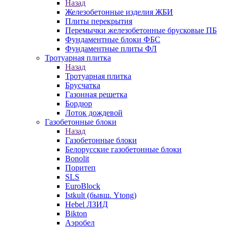
Назад
Железобетонные изделия ЖБИ
Плиты перекрытия
Перемычки железобетонные брусковые ПБ
Фундаментные блоки ФБС
Фундаментные плиты ФЛ
Тротуарная плитка
Назад
Тротуарная плитка
Брусчатка
Газонная решетка
Бордюр
Лоток дождевой
Газобетонные блоки
Назад
Газобетонные блоки
Белорусские газобетонные блоки
Bonolit
Поритеп
SLS
EuroBlock
Istkult (бывш. Ytong)
Hebel ЛЗИД
Bikton
Аэробел