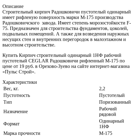
Описание
Строительный кирпич Радошковичи пустотелый одинарный
имеет рифленую поверхность марки М-175 производства
Радошковичского завода. Имеет степень морозостойкости F-
75. Предназначен для строительства фундаментов, цоколей,
подвальных помещений. А также для возведения наружных
несущих стен и внутренних перегородок в малоэтажном и
высотном строительстве.
Купить Кирпич строительный одинарный 1НФ рабочий
пустотелый CEGLAR Радошковичи рифленный М-175 по
цене от 19 руб. в Орехово-Зуево на сайте интернет-магазина
«Пульс Строй».
Характеристики
Вес, кг.
2,2
Пустотность
Пустотелый
Тип
Поризованный
Рабочий
Назначение
рядовой
Одинарный
Формат
1НФ
Марка прочности
М-175