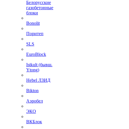
Белорусские
газобетонные
блоки
Bonolit
Поритеп
SLS
EuroBlock
Istkult (бывш.
Ytong)
Hebel ЛЗИД
Bikton
Аэробел
ЭКО
ВКБлок