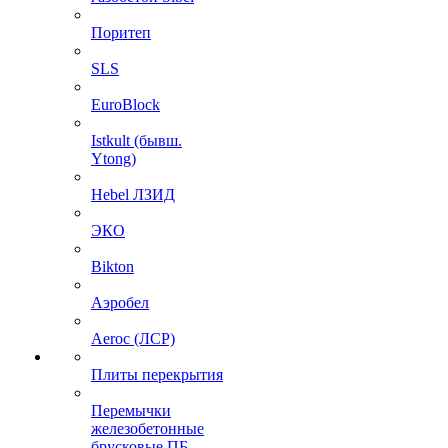
Поритеп
SLS
EuroBlock
Istkult (бывш.
Ytong)
Hebel ЛЗИД
ЭКО
Bikton
Аэробел
Aeroc (ЛСР)
Плиты перекрытия
Перемычки
железобетонные
брусковые ПБ