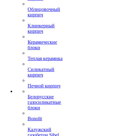
Облицовочный
кирпич
Клинкерный
кирпич
Керамические
блоки
Теплая керамика
Силикатный
кирпич
Печной кирпич
Белорусские
газосиликатные
блоки
Bonolit
Калужский
газобетон Sibel