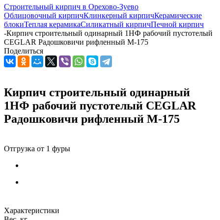
Строительный кирпич в Орехово-Зуево
Облицовочный кирпич
Клинкерный кирпич
Керамические
блоки
Теплая керамика
Силикатный кирпич
Печной кирпич
-
Кирпич строительный одинарный 1НФ рабочий пустотелый
CEGLAR Радошковичи рифленный М-175
Поделиться
Кирпич строительный одинарный
1НФ рабочий пустотелый CEGLAR
Радошковичи рифленный М-175
Характеристики
Вес, кг.