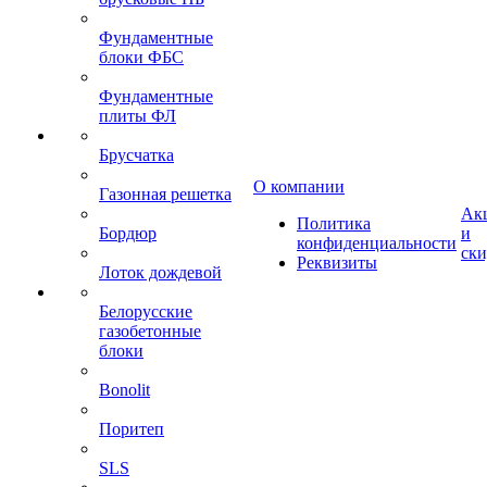
Фундаментные
блоки ФБС
Фундаментные
плиты ФЛ
Брусчатка
О компании
Газонная решетка
Ак
Политика
Бордюр
и
конфиденциальности
ск
Реквизиты
Лоток дождевой
Белорусские
газобетонные
блоки
Bonolit
Поритеп
SLS