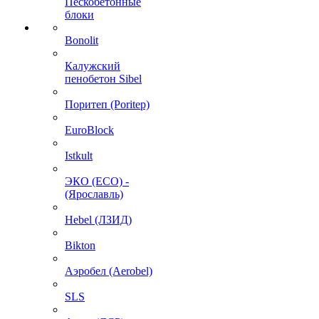
Пескобетонные
блоки
Bonolit
Калужский
пенобетон Sibel
Поритеп (Poritep)
EuroBlock
Istkult
ЭКО (ECO) -
(Ярославль)
Hebel (ЛЗИД)
Bikton
Аэробел (Aerobel)
SLS