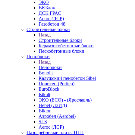
ЭКО
ВКБлок
ДСК ГРАС
Aeroc (ЛСР)
Газобетон 48
Строительные блоки
Назад
Строительные блоки
Керамзитобетонные блоки
Пескобетонные блоки
Пеноблоки
Назад
Пеноблоки
Bonolit
Калужский пенобетон Sibel
Поритеп (Poritep)
EuroBlock
Istkult
ЭКО (ECO) - (Ярославль)
Hebel (ЛЗИД)
Bikton
Аэробел (Aerobel)
SLS
Aeroc (ЛСР)
Пазогребневые плиты ПГП