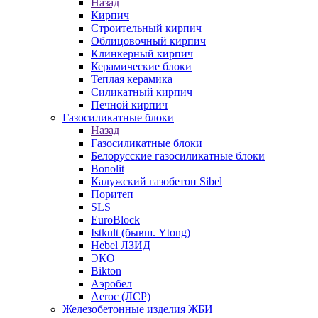
Назад
Кирпич
Строительный кирпич
Облицовочный кирпич
Клинкерный кирпич
Керамические блоки
Теплая керамика
Силикатный кирпич
Печной кирпич
Газосиликатные блоки
Назад
Газосиликатные блоки
Белорусские газосиликатные блоки
Bonolit
Калужский газобетон Sibel
Поритеп
SLS
EuroBlock
Istkult (бывш. Ytong)
Hebel ЛЗИД
ЭКО
Bikton
Аэробел
Aeroc (ЛСР)
Железобетонные изделия ЖБИ