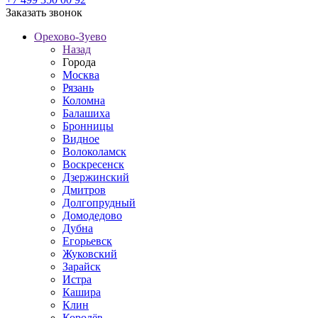
Заказать звонок
Орехово-Зуево
Назад
Города
Москва
Рязань
Коломна
Балашиха
Бронницы
Видное
Волоколамск
Воскресенск
Дзержинский
Дмитров
Долгопрудный
Домодедово
Дубна
Егорьевск
Жуковский
Зарайск
Истра
Кашира
Клин
Королёв