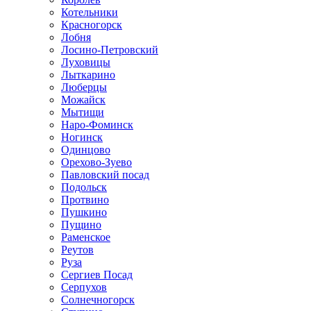
Котельники
Красногорск
Лобня
Лосино-Петровский
Луховицы
Лыткарино
Люберцы
Можайск
Мытищи
Наро-Фоминск
Ногинск
Одинцово
Орехово-Зуево
Павловский посад
Подольск
Протвино
Пушкино
Пущино
Раменское
Реутов
Руза
Сергиев Посад
Серпухов
Солнечногорск