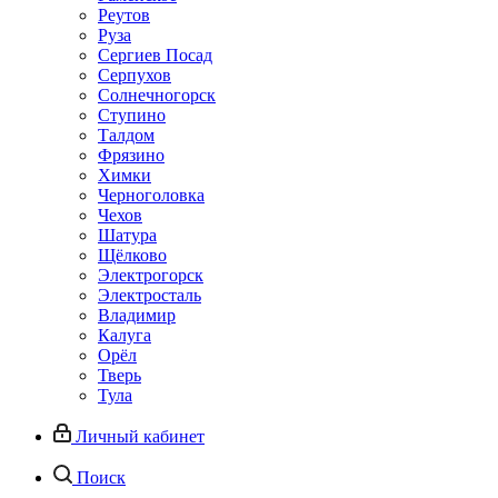
Реутов
Руза
Сергиев Посад
Серпухов
Солнечногорск
Ступино
Талдом
Фрязино
Химки
Черноголовка
Чехов
Шатура
Щёлково
Электрогорск
Электросталь
Владимир
Калуга
Орёл
Тверь
Тула
Личный кабинет
Поиск