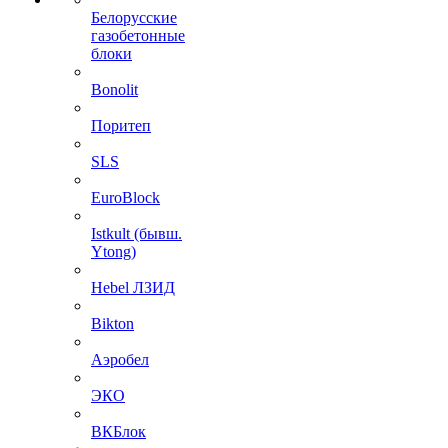
Белорусские
газобетонные
блоки
Bonolit
Поритеп
SLS
EuroBlock
Istkult (бывш.
Ytong)
Hebel ЛЗИД
Bikton
Аэробел
ЭКО
ВКБлок