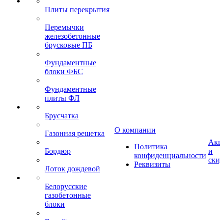
Плиты перекрытия
Перемычки
железобетонные
брусковые ПБ
Фундаментные
блоки ФБС
Фундаментные
плиты ФЛ
Брусчатка
О компании
Газонная решетка
Ак
Политика
Бордюр
и
конфиденциальности
ск
Реквизиты
Лоток дождевой
Белорусские
газобетонные
блоки