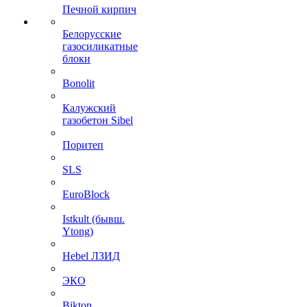
Печной кирпич
Белорусские
газосиликатные
блоки
Bonolit
Калужский
газобетон Sibel
Поритеп
SLS
EuroBlock
Istkult (бывш.
Ytong)
Hebel ЛЗИД
ЭКО
Bikton