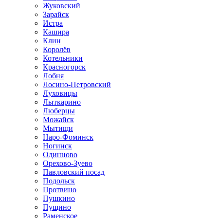
Жуковский
Зарайск
Истра
Кашира
Клин
Королёв
Котельники
Красногорск
Лобня
Лосино-Петровский
Луховицы
Лыткарино
Люберцы
Можайск
Мытищи
Наро-Фоминск
Ногинск
Одинцово
Орехово-Зуево
Павловский посад
Подольск
Протвино
Пушкино
Пущино
Раменское