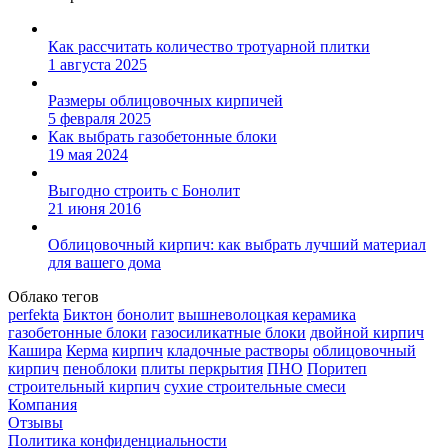
Как рассчитать количество тротуарной плитки
1 августа 2025
Размеры облицовочных кирпичей
5 февраля 2025
Как выбрать газобетонные блоки
19 мая 2024
Выгодно строить с Бонолит
21 июня 2016
Облицовочный кирпич: как выбрать лучший материал
для вашего дома
Облако тегов
perfekta
Биктон
бонолит
вышневолоцкая керамика
газобетонные блоки
газосиликатные блоки
двойной кирпич
Кашира
Керма
кирпич
кладочные растворы
облицовочный
кирпич
пеноблоки
плиты перкрытия
ПНО
Поритеп
строительный кирпич
сухие строительные смеси
Компания
Отзывы
Политика конфиденциальности