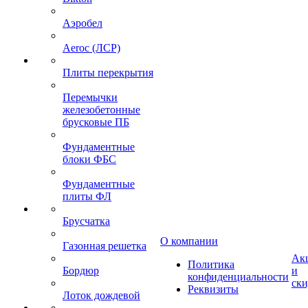
Аэробел
Aeroc (ЛСР)
Плиты перекрытия
Перемычки
железобетонные
брусковые ПБ
Фундаментные
блоки ФБС
Фундаментные
плиты ФЛ
Брусчатка
О компании
Газонная решетка
Ак
Политика
Бордюр
и
конфиденциальности
ск
Реквизиты
Лоток дождевой