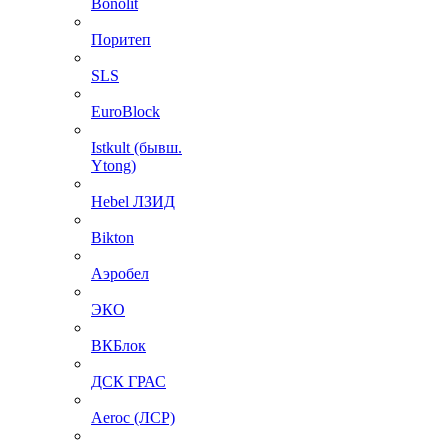
Bonolit
Поритеп
SLS
EuroBlock
Istkult (бывш.
Ytong)
Hebel ЛЗИД
Bikton
Аэробел
ЭКО
ВКБлок
ДСК ГРАС
Aeroc (ЛСР)