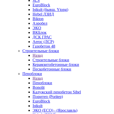
SLS
EuroBlock
Istkult (бывш. Ytong)
Hebel ЛЗИД
Bikton
Аэробел
ЭКО
ВКБлок
ДСК ГРАС
Aeroc (ЛСР)
Газобетон 48
Строительные блоки
Назад
Строительные блоки
Керамзитобетонные блоки
Пескобетонные блоки
Пеноблоки
Назад
Пеноблоки
Bonolit
Калужский пенобетон Sibel
Поритеп (Poritep)
EuroBlock
Istkult
ЭКО (ECO) - (Ярославль)