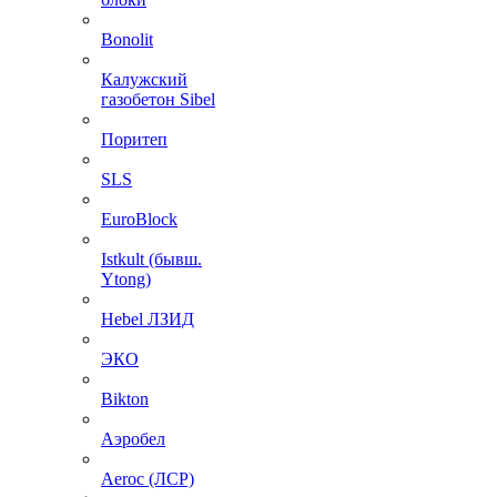
Bonolit
Калужский
газобетон Sibel
Поритеп
SLS
EuroBlock
Istkult (бывш.
Ytong)
Hebel ЛЗИД
ЭКО
Bikton
Аэробел
Aeroc (ЛСР)