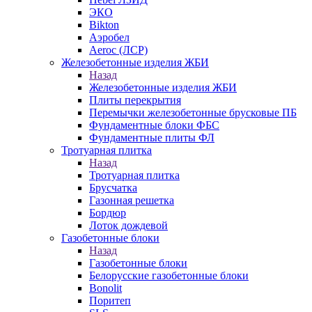
ЭКО
Bikton
Аэробел
Aeroc (ЛСР)
Железобетонные изделия ЖБИ
Назад
Железобетонные изделия ЖБИ
Плиты перекрытия
Перемычки железобетонные брусковые ПБ
Фундаментные блоки ФБС
Фундаментные плиты ФЛ
Тротуарная плитка
Назад
Тротуарная плитка
Брусчатка
Газонная решетка
Бордюр
Лоток дождевой
Газобетонные блоки
Назад
Газобетонные блоки
Белорусские газобетонные блоки
Bonolit
Поритеп