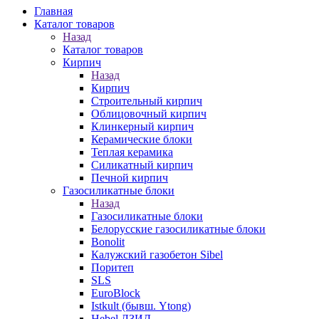
Главная
Каталог товаров
Назад
Каталог товаров
Кирпич
Назад
Кирпич
Строительный кирпич
Облицовочный кирпич
Клинкерный кирпич
Керамические блоки
Теплая керамика
Силикатный кирпич
Печной кирпич
Газосиликатные блоки
Назад
Газосиликатные блоки
Белорусские газосиликатные блоки
Bonolit
Калужский газобетон Sibel
Поритеп
SLS
EuroBlock
Istkult (бывш. Ytong)
Hebel ЛЗИД